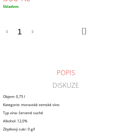
J
Měrná
Skladem
E
cena:
M
E
DO
KOŠÍKU
FRANKOVKA
2019
360
Kč
POPIS
DISKUZE
Objem: 0,75 l
Kategorie: moravské zemské víno
Typ vína: červené suché
Alkohol: 12,0%
Zbytkový cukr: 0 g/l