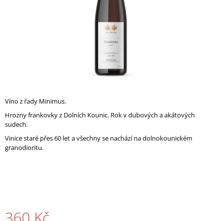
A
J
Í
T
?
Víno z řady Minimus.
HLEDAT
Hrozny frankovky z Dolních Kounic. Rok v dubových a akátových
sudech.
Vinice staré přes 60 let a všechny se nachází na dolnokounickém
granodioritu.
D
O
P
O
R
U
Č
360 Kč
U