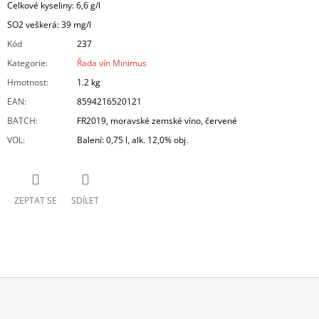
Celkové kyseliny: 6,6 g/l
SO2 veškerá: 39 mg/l
Kód
237
Kategorie
:
Řada vín Minimus
Hmotnost
:
1.2 kg
EAN
:
8594216520121
BATCH
:
FR2019, moravské zemské víno, červené
VOL
:
Balení: 0,75 l, alk. 12,0% obj.
ZEPTAT SE
SDÍLET
Z