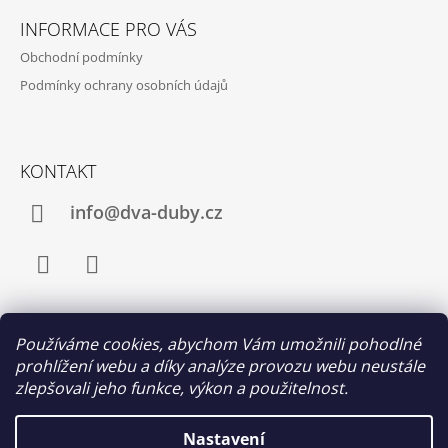
Á
INFORMACE PRO VÁS
P
Obchodní podmínky
A
Podmínky ochrany osobních údajů
T
Í
KONTAKT
info@dva-duby.cz
Facebook
Instagram
Používáme cookies, abychom Vám umožnili pohodlné
PŘIJÍMÁME ONLINE PLATBY
prohlížení webu a díky analýze provozu webu neustále
zlepšovali jeho funkce, výkon a použitelnost.
Nastavení